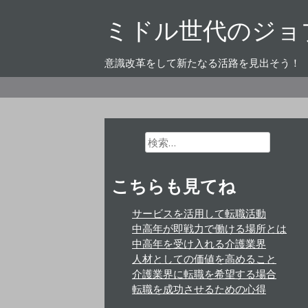
コ
ミドル世代のジョ
ン
テ
ン
意識改革をして新たなる活路を見出そう！
ツ
へ
ス
キ
ッ
検
索:
プ
こちらも見てね
サービスを活用して転職活動
中高年が即戦力で働ける場所とは
中高年を受け入れる介護業界
人材としての価値を高めること
介護業界に転職を希望する場合
転職を成功させるための心得